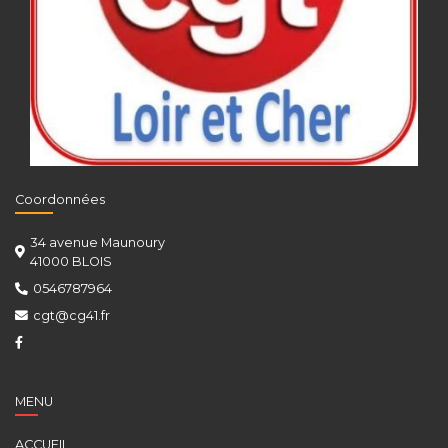
Coordonnées
34 avenue Maunoury
41000 BLOIS
0546787964
cgt@cg41.fr
MENU
ACCUEIL