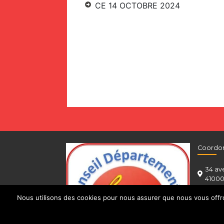
CE 14 OCTOBRE 2024
Coordo
34 av
41000
0546
Nous utilisons des cookies pour nous assurer que nous vous offron
cgt@c