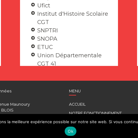
Ufict
Institut d'Histoire Scolaire
CGT
SNPTRI
SNOPA
ETUC
Union Départementale
CGT 41
nnées
MENU
enue Maunoury
ACCUEIL
 BLOIS
NOTRE FONCTIONNEMENT
787964
s la meilleure expérience possible sur notre site web. Si vous continue
COMMISSIONS
g41.fr
Ok
INSTANCES PARITAIRES