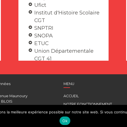
Ufict
Institut d'Histoire Scolaire
CGT
SNPTRI
SNOPA
ETUC
Union Départementale
CGT 41
nnées
MENU
enue Maunoury
ACCUEIL
 BLOIS
NOTRE FONCTIONNEMENT
787964
s la meilleure expérience possible sur notre site web. Si vous continue
COMMISSIONS
g41.fr
Ok
INSTANCES PARITAIRES