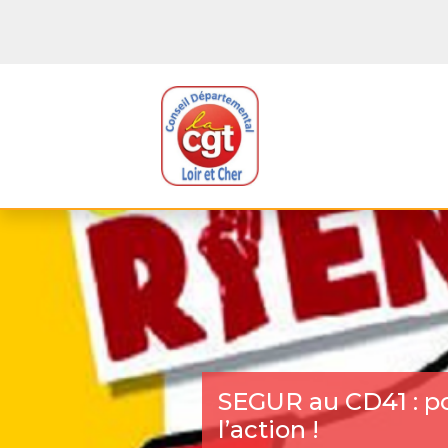
SEGUR au CD41 : p
l’action !