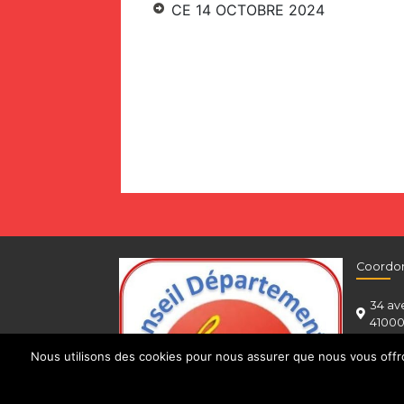
CE 14 OCTOBRE 2024
Coordo
34 av
41000
0546
Nous utilisons des cookies pour nous assurer que nous vous offron
cgt@c