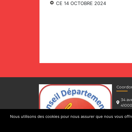
CE 14 OCTOBRE 2024
Coordo
34 av
41000
0546
Nous utilisons des cookies pour nous assurer que nous vous offron
cgt@c