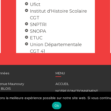
Ufict
Institut d'Histoire Scolaire
CGT
SNPTRI
SNOPA
ETUC
Union Départementale
CGT 41
nnées
MENU
enue Maunoury
ACCUEIL
 BLOIS
NOTRE FONCTIONNEMENT
787964
s la meilleure expérience possible sur notre site web. Si vous continue
COMMISSIONS
g41.fr
Ok
INSTANCES PARITAIRES