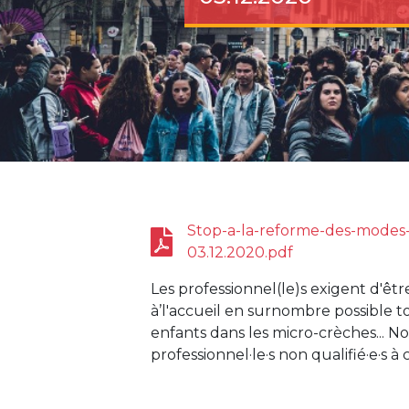
Stop-a-la-reforme-des-modes-
03.12.2020.pdf
Les professionnel(le)s exigent d'êt
à’l'accueil en surnombre possible tou
enfants dans les micro-crèches... N
professionnel·le·s non qualifié·e·s à 