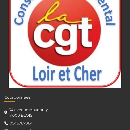
Coordonnées
34 avenue Maunoury
41000 BLOIS
0546787964